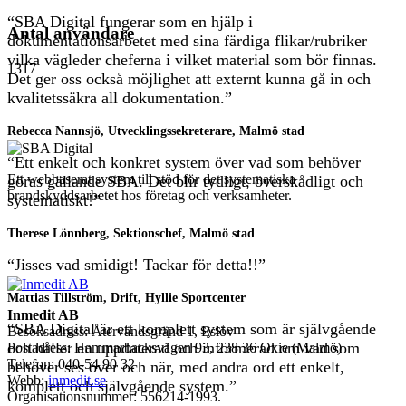
“SBA Digital fungerar som en hjälp i
Antal användare
dokumentationsarbetet med sina färdiga flikar/rubriker
vilka vägleder cheferna i vilket material som bör finnas.
1317
Det ger oss också möjlighet att externt kunna gå in och
kvalitetssäkra all dokumentation.”
Rebecca Nannsjö, Utvecklingssekreterare, Malmö stad
“Ett enkelt och konkret system över vad som behöver
Ett webbaserat system till stöd för det systematiska
göras gällande SBA. Det blir tydligt, överskådligt och
brandskyddsarbetet hos företag och verksamheter.
systematiskt!”
Therese Lönnberg, Sektionschef, Malmö stad
“Jisses vad smidigt! Tackar för detta!!”
Mattias Tillström, Drift, Hyllie Sportcenter
Inmedit AB
“SBA Digital är ett komplett system som är självgående
Besöksadress: Återvändsgränd 1, Eslöv
och håller en uppdaterad och informerad om vad som
Postadress: Hammarbacksvägen 93, 238 36 Oxie (Malmö)
Telefon: 040-54 90 32
behöver ses över och när, med andra ord ett enkelt,
Webb:
inmedit.se
komplett och självgående system.”
Organisationsnummer: 556214-1993.