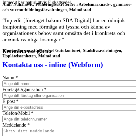
Inmedit har naturligtvis F-skattsedel.
Amir Nuhanović, Planeringssekreterare i Arbetsmarknads-, gymnasie-
och vuxenutbildningsförvaltningen, Malmö stad
“Inmedit [företaget bakom SBA Digital] har en ödmjuk
framtoning med förmåga att lyssna och känna av
organisationens behov samt omsätta det i kronkreta och
användarvänliga lösningar.”
Kontakta oss gärna
Annika Larsson, Enhetschef Gatukontoret, Stadslivsavdelningen,
Upplåtelseenheten, Malmö stad
Kontakta oss - inline (Webform)
Namn
*
Företag/Organisation
*
E-post
*
Telefon/Mobil
*
Meddelande
*